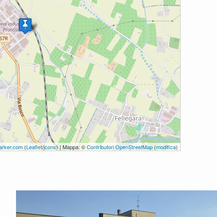
rker.com
(
Leaflet
/
icons
) | Mappa: ©
Contributori OpenStreetMap
(
modifica
)