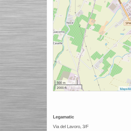
500 m
2000 ft
MapsMa
Legamatic
Via del Lavoro, 3/F