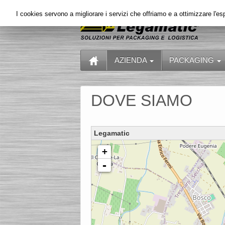
I cookies servono a migliorare i servizi che offriamo e a ottimizzare l'es
AZIENDA
PACKAGING
DOVE SIAMO
Legamatic
Caricamento delle mappe in corso - restare in attesa...
+
-