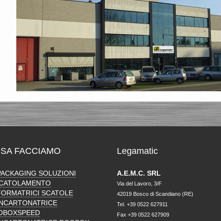
SA FACCIAMO
Legamatic
PACKAGING SOLUZIONI
A.E.M.C. SRL
SCATOLAMENTO
Via del Lavoro, 3/F
FORMATRICI SCATOLE
42019 Bosco di Scandiano (RE)
INCARTONATRICE
Tel. +39 0522 627911
OBOXSPEED
Fax +39 0522 627909